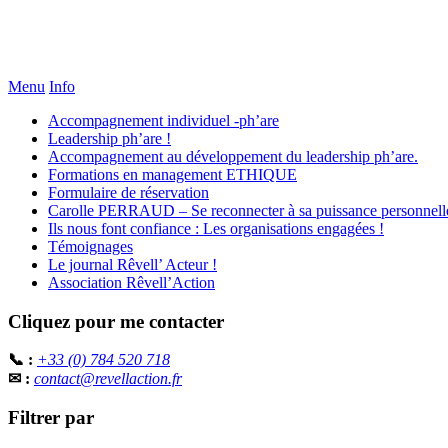
Menu
Info
Accompagnement individuel -ph’are
Leadership ph’are !
Accompagnement au développement du leadership ph’are.
Formations en management ETHIQUE
Formulaire de réservation
Carolle PERRAUD – Se reconnecter à sa puissance personnell
Ils nous font confiance : Les organisations engagées !
Témoignages
Le journal Rêvell’ Acteur !
Association Rêvell’Action
Cliquez pour me contacter
📞 :
+33 (0) 784 520 718
✉ :
contact@revellaction.fr
Filtrer par